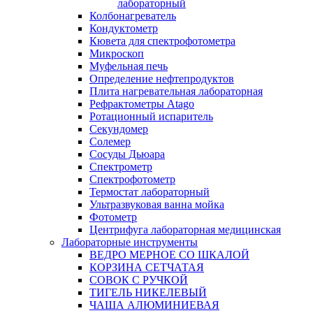
лабораторный
Колбонагреватель
Кондуктометр
Кювета для спектрофотометра
Микроскоп
Муфельная печь
Определение нефтепродуктов
Плита нагревательная лабораторная
Рефрактометры Atago
Ротационный испаритель
Секундомер
Солемер
Сосуды Дьюара
Спектрометр
Спектрофотометр
Термостат лабораторный
Ультразвуковая ванна мойка
Фотометр
Центрифуга лабораторная медицинская
Лабораторные инструменты
ВЕДРО МЕРНОЕ СО ШКАЛОЙ
КОРЗИНА СЕТЧАТАЯ
СОВОК С РУЧКОЙ
ТИГЕЛЬ НИКЕЛЕВЫЙ
ЧАША АЛЮМИНИЕВАЯ