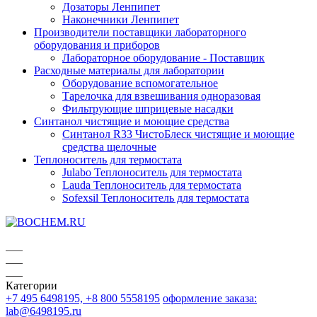
Дозаторы Ленпипет
Наконечники Ленпипет
Производители поставщики лабораторного
оборудования и приборов
Лабораторное оборудование - Поставщик
Расходные материалы для лаборатории
Оборудование вспомогательное
Тарелочка для взвешивания одноразовая
Фильтрующие шприцевые насадки
Синтанол чистящие и моющие средства
Синтанол R33 ЧистоБлеск чистящие и моющие
средства щелочные
Теплоноситель для термостата
Julabo Теплоноситель для термостата
Lauda Теплоноситель для термостата
Sofexsil Теплоноситель для термостата
Категории
+7 495 6498195, +8 800 5558195
оформление заказа:
lab@6498195.ru