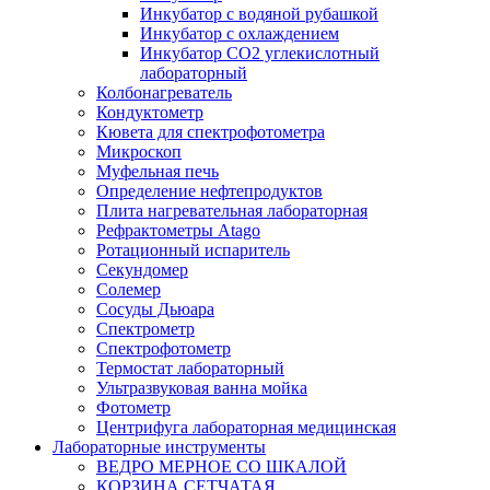
Инкубатор с водяной рубашкой
Инкубатор с охлаждением
Инкубатор СО2 углекислотный
лабораторный
Колбонагреватель
Кондуктометр
Кювета для спектрофотометра
Микроскоп
Муфельная печь
Определение нефтепродуктов
Плита нагревательная лабораторная
Рефрактометры Atago
Ротационный испаритель
Секундомер
Солемер
Сосуды Дьюара
Спектрометр
Спектрофотометр
Термостат лабораторный
Ультразвуковая ванна мойка
Фотометр
Центрифуга лабораторная медицинская
Лабораторные инструменты
ВЕДРО МЕРНОЕ СО ШКАЛОЙ
КОРЗИНА СЕТЧАТАЯ