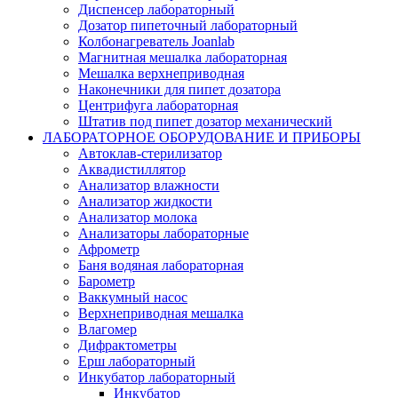
Диспенсер лабораторный
Дозатор пипеточный лабораторный
Колбонагреватель Joanlab
Магнитная мешалка лабораторная
Мешалка верхнеприводная
Наконечники для пипет дозатора
Центрифуга лабораторная
Штатив под пипет дозатор механический
ЛАБОРАТОРНОЕ ОБОРУДОВАНИЕ И ПРИБОРЫ
Автоклав-стерилизатор
Аквадистиллятор
Анализатор влажности
Анализатор жидкости
Анализатор молока
Анализаторы лабораторные
Афрометр
Баня водяная лабораторная
Барометр
Ваккумный насос
Верхнеприводная мешалка
Влагомер
Дифрактометры
Ерш лабораторный
Инкубатор лабораторный
Инкубатор