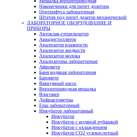
Мешалка верхнеприводная
Наконечники для пипет дозатора
Центрифуга лабораторная
Штатив под пипет дозатор механический
ЛАБОРАТОРНОЕ ОБОРУДОВАНИЕ И
ПРИБОРЫ
Автоклав-стерилизатор
Аквадистиллятор
Анализатор влажности
Анализатор жидкости
Анализатор молока
Анализаторы лабораторные
Афрометр
Баня водяная лабораторная
Барометр
Ваккумный насос
Верхнеприводная мешалка
Влагомер
Дифрактометры
Ерш лабораторный
Инкубатор лабораторный
Инкубатор
Инкубатор с водяной рубашкой
Инкубатор с охлаждением
Инкубатор СО2 углекислотный