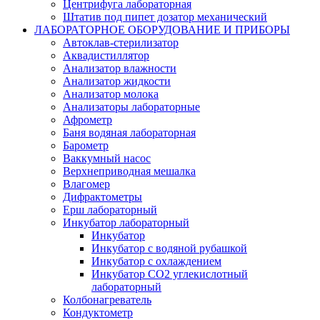
Центрифуга лабораторная
Штатив под пипет дозатор механический
ЛАБОРАТОРНОЕ ОБОРУДОВАНИЕ И ПРИБОРЫ
Автоклав-стерилизатор
Аквадистиллятор
Анализатор влажности
Анализатор жидкости
Анализатор молока
Анализаторы лабораторные
Афрометр
Баня водяная лабораторная
Барометр
Ваккумный насос
Верхнеприводная мешалка
Влагомер
Дифрактометры
Ерш лабораторный
Инкубатор лабораторный
Инкубатор
Инкубатор с водяной рубашкой
Инкубатор с охлаждением
Инкубатор СО2 углекислотный
лабораторный
Колбонагреватель
Кондуктометр