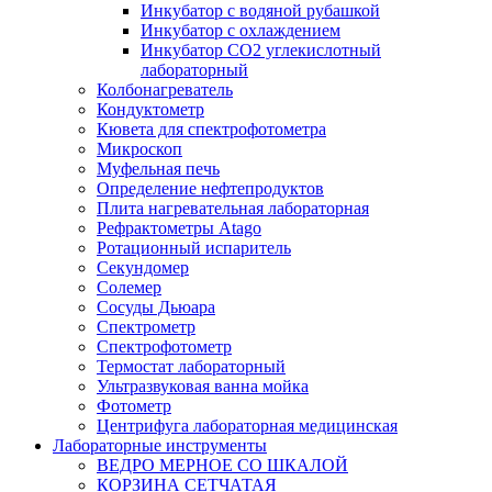
Инкубатор с водяной рубашкой
Инкубатор с охлаждением
Инкубатор СО2 углекислотный
лабораторный
Колбонагреватель
Кондуктометр
Кювета для спектрофотометра
Микроскоп
Муфельная печь
Определение нефтепродуктов
Плита нагревательная лабораторная
Рефрактометры Atago
Ротационный испаритель
Секундомер
Солемер
Сосуды Дьюара
Спектрометр
Спектрофотометр
Термостат лабораторный
Ультразвуковая ванна мойка
Фотометр
Центрифуга лабораторная медицинская
Лабораторные инструменты
ВЕДРО МЕРНОЕ СО ШКАЛОЙ
КОРЗИНА СЕТЧАТАЯ