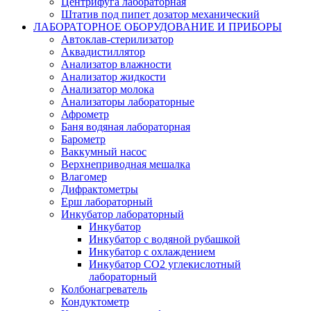
Центрифуга лабораторная
Штатив под пипет дозатор механический
ЛАБОРАТОРНОЕ ОБОРУДОВАНИЕ И ПРИБОРЫ
Автоклав-стерилизатор
Аквадистиллятор
Анализатор влажности
Анализатор жидкости
Анализатор молока
Анализаторы лабораторные
Афрометр
Баня водяная лабораторная
Барометр
Ваккумный насос
Верхнеприводная мешалка
Влагомер
Дифрактометры
Ерш лабораторный
Инкубатор лабораторный
Инкубатор
Инкубатор с водяной рубашкой
Инкубатор с охлаждением
Инкубатор СО2 углекислотный
лабораторный
Колбонагреватель
Кондуктометр