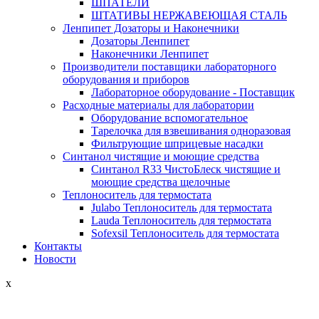
ШПАТЕЛИ
ШТАТИВЫ НЕРЖАВЕЮЩАЯ СТАЛЬ
Ленпипет Дозаторы и Наконечники
Дозаторы Ленпипет
Наконечники Ленпипет
Производители поставщики лабораторного
оборудования и приборов
Лабораторное оборудование - Поставщик
Расходные материалы для лаборатории
Оборудование вспомогательное
Тарелочка для взвешивания одноразовая
Фильтрующие шприцевые насадки
Синтанол чистящие и моющие средства
Синтанол R33 ЧистоБлеск чистящие и
моющие средства щелочные
Теплоноситель для термостата
Julabo Теплоноситель для термостата
Lauda Теплоноситель для термостата
Sofexsil Теплоноситель для термостата
Контакты
Новости
x