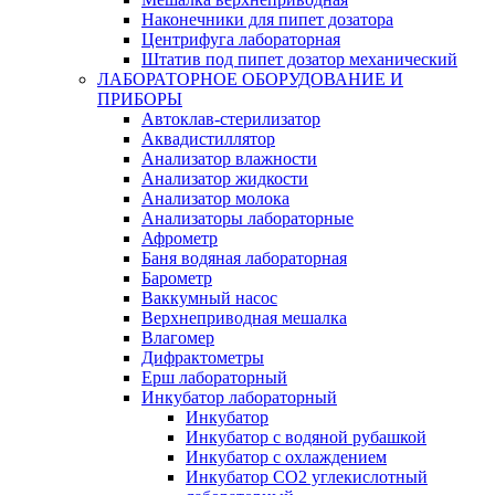
Наконечники для пипет дозатора
Центрифуга лабораторная
Штатив под пипет дозатор механический
ЛАБОРАТОРНОЕ ОБОРУДОВАНИЕ И
ПРИБОРЫ
Автоклав-стерилизатор
Аквадистиллятор
Анализатор влажности
Анализатор жидкости
Анализатор молока
Анализаторы лабораторные
Афрометр
Баня водяная лабораторная
Барометр
Ваккумный насос
Верхнеприводная мешалка
Влагомер
Дифрактометры
Ерш лабораторный
Инкубатор лабораторный
Инкубатор
Инкубатор с водяной рубашкой
Инкубатор с охлаждением
Инкубатор СО2 углекислотный