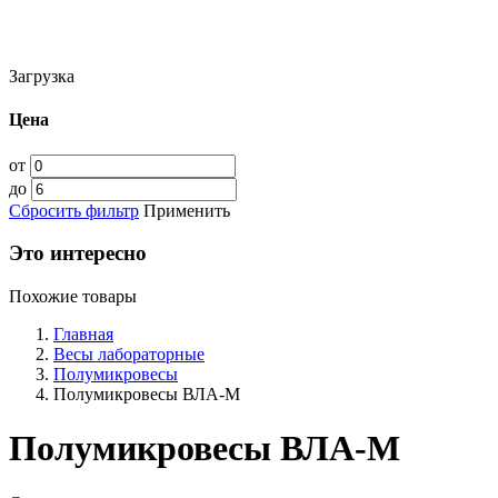
Загрузка
Цена
от
до
Сбросить фильтр
Применить
Это интересно
Похожие товары
Главная
Весы лабораторные
Полумикровесы
Полумикровесы ВЛА-М
Полумикровесы ВЛА-М