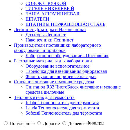
СОВОК С РУЧКОЙ
ТИГЕЛЬ НИКЕЛЕВЫЙ
ЧАША АЛЮМИНИЕВАЯ
ШПАТЕЛИ
ШТАТИВЫ НЕРЖАВЕЮЩАЯ СТАЛЬ
Ленпипет Дозаторы и Наконечники
Дозаторы Ленпипет
Наконечники Ленпипет
Производители поставщики лабораторного
оборудования и приборов
Лабораторное оборудование - Поставщик
Расходные материалы для лаборатории
Оборудование вспомогательное
Тарелочка для взвешивания одноразовая
Фильтрующие шприцевые насадки
Синтанол чистящие и моющие средства
Синтанол R33 ЧистоБлеск чистящие и моющие
средства щелочные
Теплоноситель для термостата
Julabo Теплоноситель для термостата
Lauda Теплоноситель для термостата
Sofexsil Теплоноситель для термостата
Фильтры
Популярные
Дорогие
Дешевые