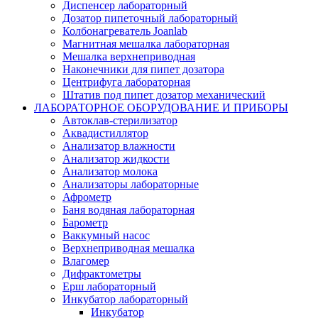
Диспенсер лабораторный
Дозатор пипеточный лабораторный
Колбонагреватель Joanlab
Магнитная мешалка лабораторная
Мешалка верхнеприводная
Наконечники для пипет дозатора
Центрифуга лабораторная
Штатив под пипет дозатор механический
ЛАБОРАТОРНОЕ ОБОРУДОВАНИЕ И ПРИБОРЫ
Автоклав-стерилизатор
Аквадистиллятор
Анализатор влажности
Анализатор жидкости
Анализатор молока
Анализаторы лабораторные
Афрометр
Баня водяная лабораторная
Барометр
Ваккумный насос
Верхнеприводная мешалка
Влагомер
Дифрактометры
Ерш лабораторный
Инкубатор лабораторный
Инкубатор