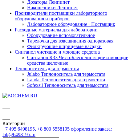
Дозаторы Ленпипет
Наконечники Ленпипет
Производители поставщики лабораторного
оборудования и приборов
Лабораторное оборудование - Поставщик
Расходные материалы для лаборатории
Оборудование вспомогательное
Тарелочка для взвешивания одноразовая
Фильтрующие шприцевые насадки
Синтанол чистящие и моющие средства
Синтанол R33 ЧистоБлеск чистящие и моющие
средства щелочные
Теплоноситель для термостата
Julabo Теплоноситель для термостата
Lauda Теплоноситель для термостата
Sofexsil Теплоноситель для термостата
Категории
+7 495 6498195, +8 800 5558195
оформление заказа:
lab@6498195.ru